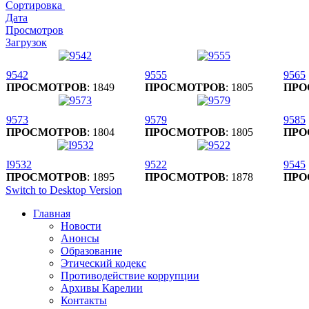
Сортировка
Дата
Просмотров
Загрузок
9542
9555
9565
ПРОСМОТРОВ
: 1849
ПРОСМОТРОВ
: 1805
ПРО
9573
9579
9585
ПРОСМОТРОВ
: 1804
ПРОСМОТРОВ
: 1805
ПРО
I9532
9522
9545
ПРОСМОТРОВ
: 1895
ПРОСМОТРОВ
: 1878
ПРО
Switch to Desktop Version
Главная
Новости
Анонсы
Образование
Этический кодекс
Противодействие коррупции
Архивы Карелии
Контакты