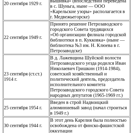
вышивка» (впоследствии переведена
20 сентября 1929 г.
в с. Шуньга, ныне — ООО
«Карельские узоры» располагается в
г. Медвежьегорске)
Принято решение Петрозаводского
городского Совета трудящихся
«Об организации филиала городской
22 сентября 1949 г.
библиотеки в п. Кукковка» (ныне —
библиотека №3 им. Н. Клюева в г.
Петрозаводске)
В д. Лажевщина Шуйской волости
Петрозаводского уезда родился Иван
Николаевич Гришкин (1914-1984),
23 сентября (ст.ст.)
советский хозяйственный и
1914 г.
политический деятель, председатель
исполнительного комитета
Петрозаводского городского Совета
народных депутатов (1965-1969 гг.)
Введен в строй Надвоицкий
25 сентября 1954 г.
алюминиевый завод (начал строиться
в 1949 г.)
В этот день Карелия была полностью
30 сентября 1944 г.
освобождена от финско-фашистской
оккупации