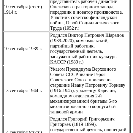
представитель рабочей династии
10 сентября (ст.ст.)
Онежского тракторного завода,
1914 г.
передовик и новатор производства.
Участник советско-финляндской
войны, Герой Социалистического
Труда (1952 г.)
Родился Виктор Петрович Шарапов
(1939-2020), комсомольский,
партийный работник,
10 сентября 1939 г.
государственный деятель,
заслуженный работник культуры
КАССР (1989 г.)
Указом Президиума Верховного
Совета СССР звание Героя
Советского Союза присвоено
старшине Ивану Петровичу Торневу
13 сентября 1944 г.
(1916-1945), уроженцу Карелии,
командиру отделения 2-й
механизированной бригады 5-го
механизированного корпуса 6-й
танковой армии
Родился Григорий Григорьевич
Григорьев (1819-1899),
государственный деятель, олонецкий
14 сентября (ст.ст.)