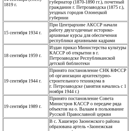
губернатор (1870-1890 гг.), почетный
1819 г.
гражданин г. Петрозаводска (1875 г.),
уездных городов Олонецкой
губернии
При Центрархиве АКССР начали
работу двухгодичные историко-
15 сентября 1934 г.
архивные курсы для обеспечения
республики архивными кадрами
Издан приказ Министерства культуры
КАССР об открытии в г.
18 сентября 1959 г.
Петрозаводске Республиканской
детской библиотеки
Принято постановление СНК КФССР
об организации архитектурно-
19 сентября 1944 г.
строительного техникума в
г. Петрозаводске (занятия начались с 1
ноября 1944 г.)
Принято постановление Совета
Министров КАССР о передаче ряда
19 сентября 1989 г.
объектов на о. Валаам в пользование
Русской Православной церкви
В с. Хашезеро Заонежского района
образована артель «Заонежская