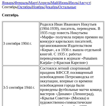
Январь
|
Февраль
|
Март
|
Апрель
|
Май
|
Июнь
|
Июль
|
Август
|
Сентябрь|
Октябрь
|
Ноябрь
|
Декабрь
|
Остальные
Сентябрь
Родился Иван Иванович Никутьев
(1904-1939), писатель, переводчик. В
1935 году повесть Никутьева
«Марфа» получила первую премию на
конкурсе карельских писателей,
3 сентября 1904 г.
организованном Издательством
«Кирья», а в 1936 г. вышла отдельной
книгой. С 1935 г. работал
переводчиком в журнале «Punainen
Karjala» («Красная Карелия»)
Состоялся летний спортивный
праздник КФССР, посвященный
освобождению Петрозаводска от
оккупации, впервые со времени
освобождения города были
3-5 сентября 1944 г.
проведены футбольные матчи команд
мастеров «Динамо» (Ленинград),
«Крылья Советов» (Москва) и
художественно-гимнастические