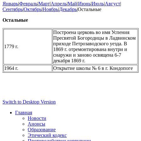
Январь
|
Февраль
|
Март
|
Апрель
|
Май
|
Июнь
|
Июль
|
Август
|
Сентябрь
|
Октябрь
|
Ноябрь
|
Декабрь
|Остальные
Остальные
Построена церковь во имя Успения
Пресвятой Богородицы в Ладвинском
приходе Петрозаводского уезда. В
1779 г.
1869 г. отремонтирована внутри и
снаружи и заново освящена 6-7
декабря 1869 г.
1964 г.
Открытие школы № 6 в г. Кондопоге
Switch to Desktop Version
Главная
Новости
Анонсы
Образование
Этический кодекс
Противодействие коррупции